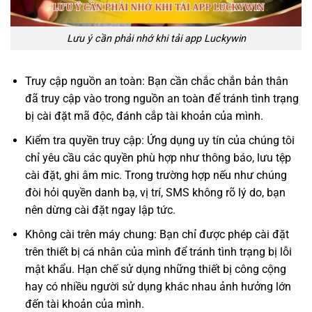
Lưu ý cần phải nhớ khi tải app Luckywin
Truy cập nguồn an toàn: Bạn cần chắc chắn bản thân
đã truy cập vào trong nguồn an toàn để tránh tình trạng
bị cài đặt mã độc, đánh cắp tài khoản của mình.
Kiểm tra quyền truy cập: Ứng dụng uy tín của chúng tôi
chỉ yêu cầu các quyền phù hợp như thông báo, lưu tệp
cài đặt, ghi âm mic. Trong trường hợp nếu như chúng
đòi hỏi quyền danh bạ, vị trí, SMS không rõ lý do, bạn
nên dừng cài đặt ngay lập tức.
Không cài trên máy chung: Bạn chỉ được phép cài đặt
trên thiết bị cá nhân của mình để tránh tình trạng bị lỗi
mật khẩu. Hạn chế sử dụng những thiết bị công cộng
hay có nhiều người sử dụng khác nhau ảnh hưởng lớn
đến tài khoản của mình.