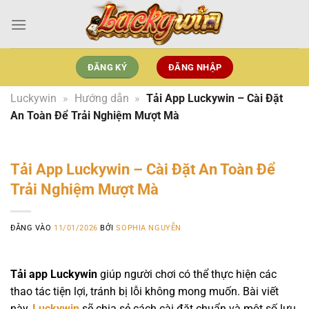
Bỏ
qua
nội
dung
ĐĂNG KÝ
ĐĂNG NHẬP
Luckywin
»
Hướng dẫn
»
Tải App Luckywin – Cài Đặt
An Toàn Để Trải Nghiệm Mượt Mà
Tải App Luckywin – Cài Đặt An Toàn Để
Trải Nghiệm Mượt Mà
ĐĂNG VÀO
11/01/2026
BỞI
SOPHIA NGUYỄN
Tải app Luckywin
giúp người chơi có thể thực hiện các
thao tác tiện lợi, tránh bị lỗi không mong muốn. Bài viết
này,
Luckywin
sẽ chia sẻ cách cài đặt chuẩn và một số lưu