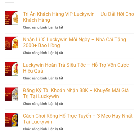
Tri Ân Khách Hàng VIP Luckywin – Ưu Đãi Hời Cho
Khách Hàng
ở
Chức năng bình luận bị tắt
Tri
Ân
Nhận Lì Xì Luckywin Mỗi Ngày – Nhà Cái Tặng
Khách
2000+ Bao Hồng
Hàng
ở
Chức năng bình luận bị tắt
VIP
Nhận
Luckywin
Lì
Luckywin Hoàn Trả Siêu Tốc – Hỗ Trợ Vốn Cược
–
Xì
Ưu
Hiệu Quả
Luckywin
Đãi
ở
Chức năng bình luận bị tắt
Mỗi
Hời
Luckywin
Ngày
Cho
Hoàn
Đăng Ký Tài Khoản Nhận 88K – Khuyến Mãi Giá
–
Khách
Trả
Nhà
Trị Tại Luckywin
Hàng
Siêu
Cái
ở
Chức năng bình luận bị tắt
Tốc
Tặng
Đăng
–
2000+
Ký
Cách Chơi Rồng Hổ Trực Tuyến – 3 Mẹo Hay Nhất
Hỗ
Bao
Tài
Trợ
Tại Luckywin
Hồng
Khoản
Vốn
ở
Chức năng bình luận bị tắt
Nhận
Cược
Cách
88K
Hiệu