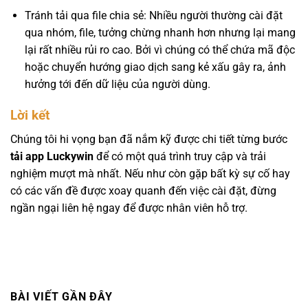
Tránh tải qua file chia sẻ: Nhiều người thường cài đặt
qua nhóm, file, tưởng chừng nhanh hơn nhưng lại mang
lại rất nhiều rủi ro cao. Bởi vì chúng có thể chứa mã độc
hoặc chuyển hướng giao dịch sang kẻ xấu gây ra, ảnh
hưởng tới đến dữ liệu của người dùng.
Lời kết
Chúng tôi hi vọng bạn đã nắm kỹ được chi tiết từng bước
tải app Luckywin
để có một quá trình truy cập và trải
nghiệm mượt mà nhất. Nếu như còn gặp bất kỳ sự cố hay
có các vấn đề được xoay quanh đến việc cài đặt, đừng
ngần ngại liên hệ ngay để được nhân viên hỗ trợ.
BÀI VIẾT GẦN ĐÂY