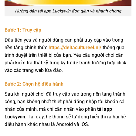
Hướng dẫn tải app Luckywin đơn giản và nhanh chóng
Bước 1: Truy cập
Đầu tiên yêu và người dùng cần phải truy cập vào trong
nền tảng chính thức
https://deltacultureel.nl/
thông qua
trình duyệt trên thiết bị của bạn. Yêu cầu người chơi cần
phải kiểm tra thật kỹ từng ký tự để tránh trường hợp click
vào các trang web lừa đảo.
Bước 2: Chọn hệ điều hành
Sau khi người chơi đã truy cập vào trong nền tảng thành
công, bạn không nhất thiết phải đăng nhập tài khoản cá
nhân của mình, mà chỉ cần nhấn vào phần
tải app
Luckywin
. Tại đây, hệ thống sẽ tự động hiển thị ra hai hệ
điều hành khác nhau là Android và iOS.