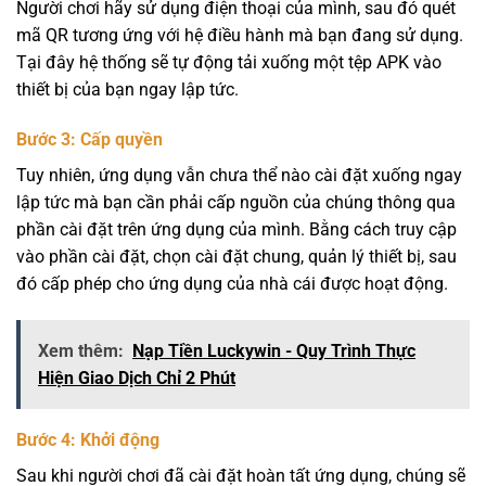
Người chơi hãy sử dụng điện thoại của mình, sau đó quét
mã QR tương ứng với hệ điều hành mà bạn đang sử dụng.
Tại đây hệ thống sẽ tự động tải xuống một tệp APK vào
thiết bị của bạn ngay lập tức.
Bước 3: Cấp quyền
Tuy nhiên, ứng dụng vẫn chưa thể nào cài đặt xuống ngay
lập tức mà bạn cần phải cấp nguồn của chúng thông qua
phần cài đặt trên ứng dụng của mình. Bằng cách truy cập
vào phần cài đặt, chọn cài đặt chung, quản lý thiết bị, sau
đó cấp phép cho ứng dụng của nhà cái được hoạt động.
Xem thêm:
Nạp Tiền Luckywin - Quy Trình Thực
Hiện Giao Dịch Chỉ 2 Phút
Bước 4: Khởi động
Sau khi người chơi đã cài đặt hoàn tất ứng dụng, chúng sẽ