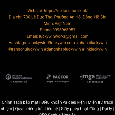
Website:
https://deltacultureel.nl/
Địa chỉ: 730 Lê Đức Thọ, Phường An Hội Đông, Hồ Chí
Minh, Việt Nam
Phone:0998968957
Email:
luckywinworks@gmail.com
Hashtags: #luckywin #luckywin.com #nhacailuckywin
#trangchuluckywin #dangnhapluckywin #linkluckywin
Chính sách bảo mật
|
Điều khoản và điều kiện
|
Miễn trừ trách
nhiệm
|
Quyền riêng tư
|
Liên hệ
|
Giấy phép hoạt động
|
Đại lý
|