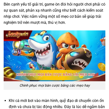
Bên cạnh yếu tố giải trí, game òn đòi hỏi người chơi phải có
sự quan sát, phản xạ nhanh cũng như biết cách kiểm soát
nhịp chơi. Việc nắm vững một số mẹo cơ bản sẽ giúp trải
nghiệm trở nên mượt mà, thú vị hơn.
Chinh phục mọi bàn cược bằng các mẹo hay
Khi cá mới bơi vào màn hình, quỹ đạo di chuyển còn ổn
định và chưa bị tác động nhiều. Đây là lúc dễ ngắm bắn