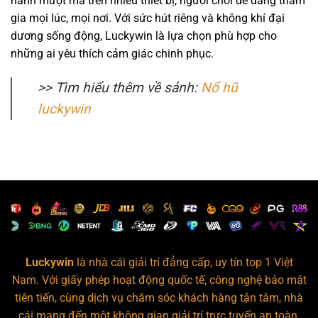
hành mượt mà trên nhiều thiết bị, người chơi dễ dàng tham
gia mọi lúc, mọi nơi. Với sức hút riêng và không khí đại
dương sống động, Luckywin là lựa chọn phù hợp cho
những ai yêu thích cảm giác chinh phục.
>> Tìm hiểu thêm về sảnh:
Nổ hũ
luckywin
Luckywin
là nhà cái giải trí đẳng cấp, uy tín top 1 Việt
Nam. Với giấy phép hoạt động quốc tế, công nghệ bảo mật
tiên tiến, cùng dịch vụ chăm sóc khách hàng tận tâm, nhà
cái mang đến một không gian giải trí trực tuyến an toàn,