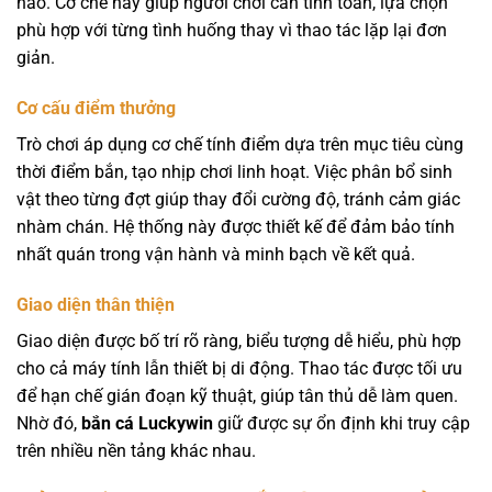
hao. Cơ chế này giúp người chơi cần tính toán, lựa chọn
phù hợp với từng tình huống thay vì thao tác lặp lại đơn
giản.
Cơ cấu điểm thưởng
Trò chơi áp dụng cơ chế tính điểm dựa trên mục tiêu cùng
thời điểm bắn, tạo nhịp chơi linh hoạt. Việc phân bổ sinh
vật theo từng đợt giúp thay đổi cường độ, tránh cảm giác
nhàm chán. Hệ thống này được thiết kế để đảm bảo tính
nhất quán trong vận hành và minh bạch về kết quả.
Giao diện thân thiện
Giao diện được bố trí rõ ràng, biểu tượng dễ hiểu, phù hợp
cho cả máy tính lẫn thiết bị di động. Thao tác được tối ưu
để hạn chế gián đoạn kỹ thuật, giúp tân thủ dễ làm quen.
Nhờ đó,
bắn cá Luckywin
giữ được sự ổn định khi truy cập
trên nhiều nền tảng khác nhau.