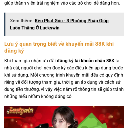
giúp thành viên trải nghiệm vào các trò chơi dễ dàng hơn.
Xem thêm:
Kèo Phạt Góc - 3 Phương Pháp Giúp
Luôn Thắng Ở Luckywin
Lưu ý quan trọng biết về khuyến mãi 88K khi
đăng ký
Khi tham gia nhận ưu đãi
đăng ký tài khoản nhận 88K
tại
nhà cái, người chơi nên đọc kỹ các điều kiện áp dụng trước
khi sử dụng. Mỗi chương trình khuyến mãi đều có quy định
riêng về đối tượng tham gia, thời gian áp dụng và cách sử
dụng tiền thưởng, vì vậy việc nắm rõ thông tin sẽ giúp tránh
những hiểu nhầm không đáng có.