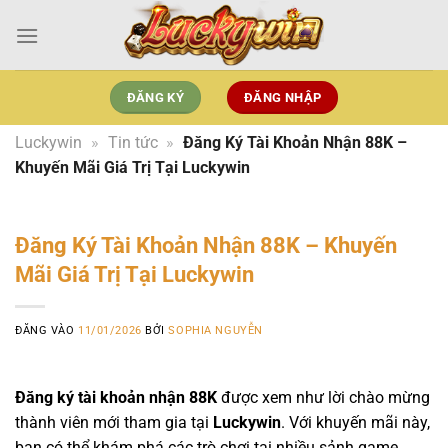
Bỏ
qua
nội
dung
ĐĂNG KÝ
ĐĂNG NHẬP
Luckywin
»
Tin tức
»
Đăng Ký Tài Khoản Nhận 88K –
Khuyến Mãi Giá Trị Tại Luckywin
Đăng Ký Tài Khoản Nhận 88K – Khuyến
Mãi Giá Trị Tại Luckywin
ĐĂNG VÀO
11/01/2026
BỞI
SOPHIA NGUYỄN
Đăng ký tài khoản nhận 88K
được xem như lời chào mừng
thành viên mới tham gia tại
Luckywin
. Với khuyến mãi này,
bạn có thể khám phá các trò chơi tại nhiều sảnh game