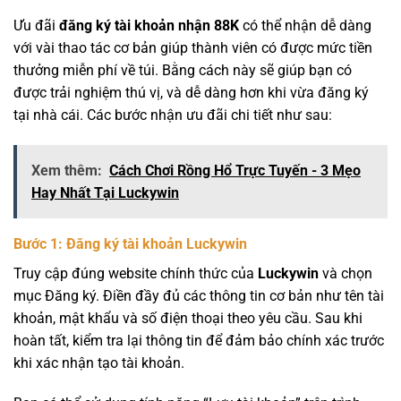
Ưu đãi
đăng ký tài khoản nhận 88K
có thể nhận dễ dàng
với vài thao tác cơ bản giúp thành viên có được mức tiền
thưởng miễn phí về túi. Bằng cách này sẽ giúp bạn có
được trải nghiệm thú vị, và dễ dàng hơn khi vừa đăng ký
tại nhà cái. Các bước nhận ưu đãi chi tiết như sau:
Xem thêm:
Cách Chơi Rồng Hổ Trực Tuyến - 3 Mẹo
Hay Nhất Tại Luckywin
Bước 1: Đăng ký tài khoản Luckywin
Truy cập đúng website chính thức của
Luckywin
và chọn
mục Đăng ký. Điền đầy đủ các thông tin cơ bản như tên tài
khoản, mật khẩu và số điện thoại theo yêu cầu. Sau khi
hoàn tất, kiểm tra lại thông tin để đảm bảo chính xác trước
khi xác nhận tạo tài khoản.