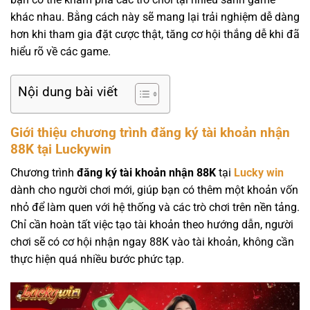
khác nhau. Bằng cách này sẽ mang lại trải nghiệm dễ dàng
hơn khi tham gia đặt cược thật, tăng cơ hội thắng dễ khi đã
hiểu rõ về các game.
Nội dung bài viết
Giới thiệu chương trình đăng ký tài khoản nhận
88K tại Luckywin
Chương trình
đăng ký tài khoản nhận 88K
tại
Lucky win
dành cho người chơi mới, giúp bạn có thêm một khoản vốn
nhỏ để làm quen với hệ thống và các trò chơi trên nền tảng.
Chỉ cần hoàn tất việc tạo tài khoản theo hướng dẫn, người
chơi sẽ có cơ hội nhận ngay 88K vào tài khoản, không cần
thực hiện quá nhiều bước phức tạp.