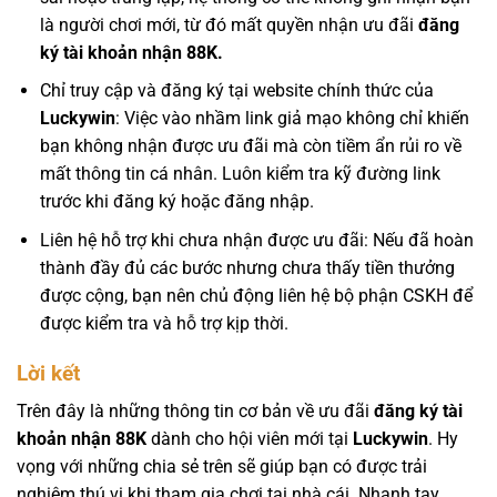
là người chơi mới, từ đó mất quyền nhận ưu đãi
đăng
ký tài khoản nhận 88K.
Chỉ truy cập và đăng ký tại website chính thức của
Luckywin
: Việc vào nhầm link giả mạo không chỉ khiến
bạn không nhận được ưu đãi mà còn tiềm ẩn rủi ro về
mất thông tin cá nhân. Luôn kiểm tra kỹ đường link
trước khi đăng ký hoặc đăng nhập.
Liên hệ hỗ trợ khi chưa nhận được ưu đãi: Nếu đã hoàn
thành đầy đủ các bước nhưng chưa thấy tiền thưởng
được cộng, bạn nên chủ động liên hệ bộ phận CSKH để
được kiểm tra và hỗ trợ kịp thời.
Lời kết
Trên đây là những thông tin cơ bản về ưu đãi
đăng ký tài
khoản nhận 88K
dành cho hội viên mới tại
Luckywin
. Hy
vọng với những chia sẻ trên sẽ giúp bạn có được trải
nghiệm thú vị khi tham gia chơi tại nhà cái. Nhanh tay